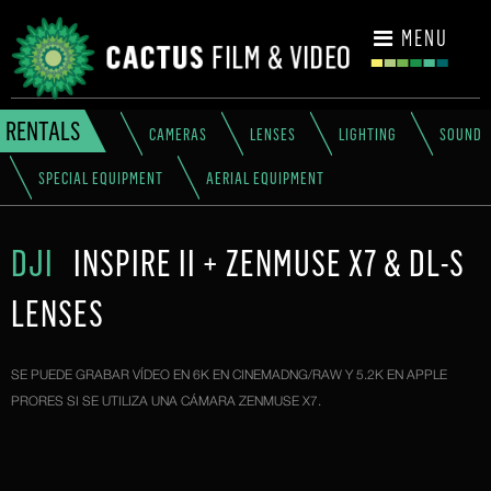
CONTACT
MENU
RENTALS
CAMERAS
LENSES
LIGHTING
SOUND
SPECIAL EQUIPMENT
AERIAL EQUIPMENT
DJI
INSPIRE II + ZENMUSE X7 & DL-S
LENSES
SE PUEDE GRABAR VÍDEO EN 6K EN CINEMADNG/RAW Y 5.2K EN APPLE
PRORES SI SE UTILIZA UNA CÁMARA ZENMUSE X7.